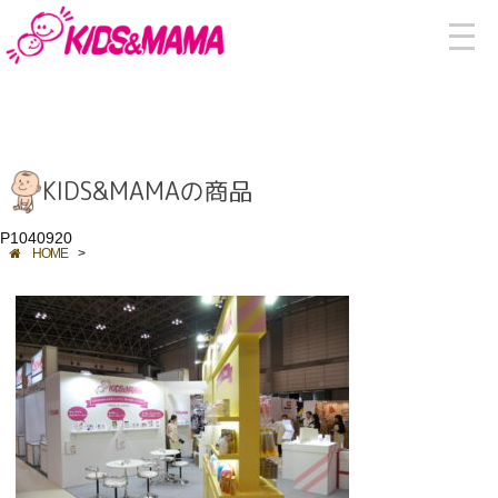
KIDS&MAMAの商品
P1040920
HOME
>